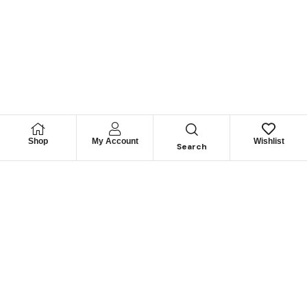
Shop
My Account
Wishlist
Search
Lorem ipsum dolor sit amet, consectetur adipisicing elit,
sed do eiusmod tempor incididunt ut labore et dolore
magna aliqua.