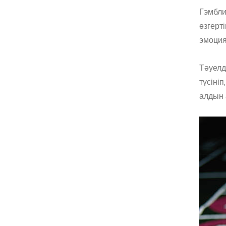
Гэмбли
өзгерт
эмоция
Тәуелд
түсіні
алдын 