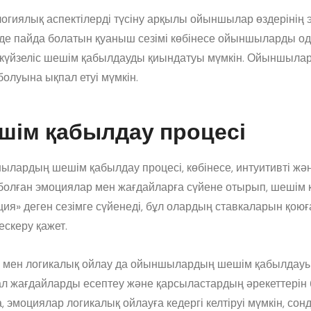
огиялық аспектілерді түсіну арқылы ойыншылар өздерінің
де пайда болатын қуаныш сезімі көбінесе ойыншыларды одан 
і күйзеліс шешім қабылдауды қиындатуы мүмкін. Ойыншыларды
болуына ықпал етуі мүмкін.
шім қабылдау процесі
лардың шешім қабылдау процесі, көбінесе, интуитивті ж
болған эмоциялар мен жағдайларға сүйене отырып, шешім
ция» деген сезімге сүйенеді, бұл олардың ставкаларын қоюғ
ескеру қажет.
 мен логикалық ойлау да ойыншылардың шешім қабылдауын
л жағдайларды есептеу және қарсыластардың әрекеттерін 
, эмоциялар логикалық ойлауға кедергі келтіруі мүмкін, с