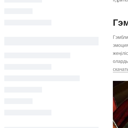
Гэ
Гэмбли
эмоция
жеңілі
оларды
скачат