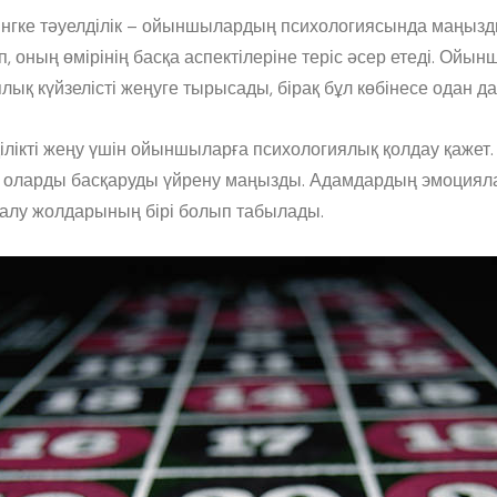
нгке тәуелділік – ойыншылардың психологиясында маңызды
іп, оның өмірінің басқа аспектілеріне теріс әсер етеді. Ойы
лық күйзелісті жеңуге тырысады, бірақ бұл көбінесе одан д
ілікті жеңу үшін ойыншыларға психологиялық қолдау қаже
п, оларды басқаруды үйрену маңызды. Адамдардың эмоцияла
алу жолдарының бірі болып табылады.