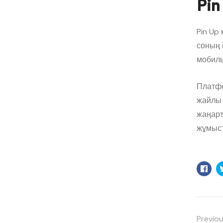
Pin
Pin Up
соның 
мобиль
Платфо
жайлы 
жаңарт
жұмыст
Fac
Previou