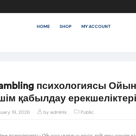
HOME
SHOP
MY ACCOUNT
gambling психологиясы Ойы
шім қабылдау ерекшеліктер
uary 19, 2026
by
admlnlx
Public
ling психологиясы Ойыншылардың көңіл-күйі мен шешім қа