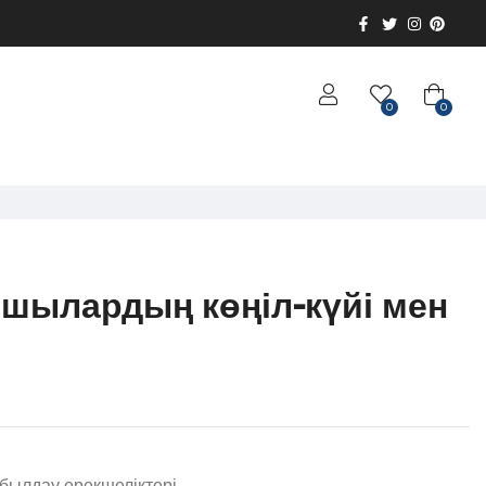
0
0
ншылардың көңіл-күйі мен
і
былдау ерекшеліктері