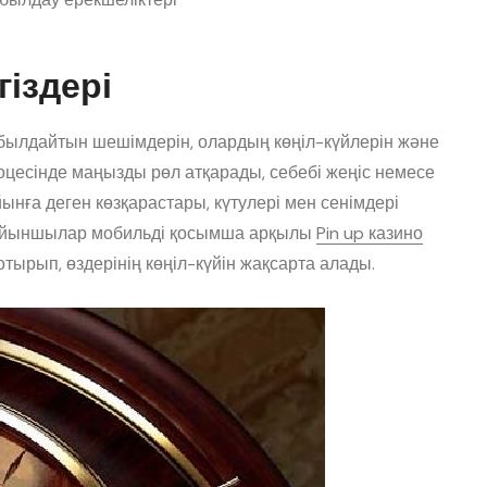
іздері
ылдайтын шешімдерін, олардың көңіл-күйлерін және
цесінде маңызды рөл атқарады, себебі жеңіс немесе
ынға деген көзқарастары, күтулері мен сенімдері
 Ойыншылар мобильді қосымша арқылы
Pin up казино
отырып, өздерінің көңіл-күйін жақсарта алады.