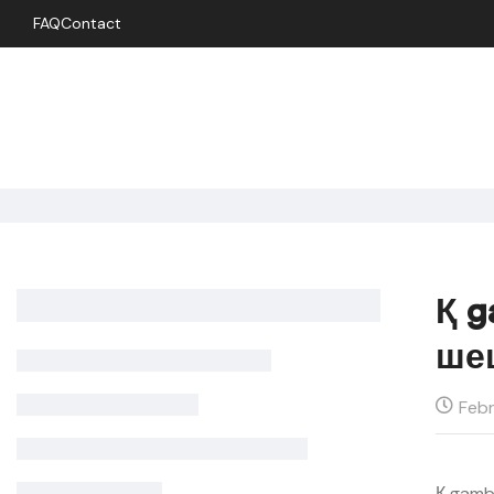
FAQ
Contact
Қ 
ше
Febr
Қ gamb