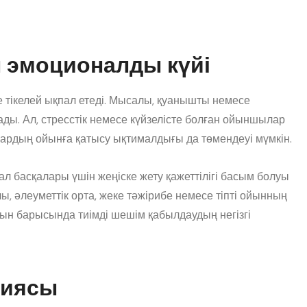
 эмоционалды күйі
 тікелей ықпал етеді. Мысалы, қуанышты немесе
ады. Ал, стресстік немесе күйзелісте болған ойыншылар
лардың ойынға қатысу ықтималдығы да төмендеуі мүмкін.
 басқалары үшін жеңіске жету қажеттілігі басым болуы
, әлеуметтік орта, жеке тәжірибе немесе тіпті ойынның
ын барысында тиімді шешім қабылдаудың негізгі
гиясы