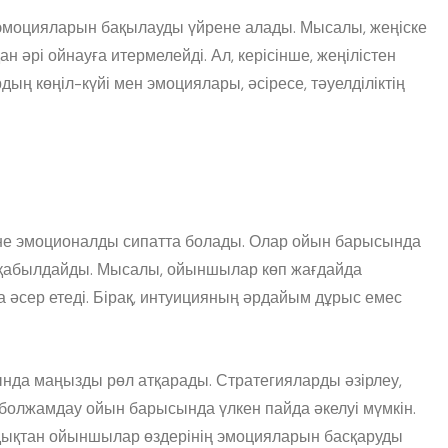
 эмоцияларын бақылауды үйрене алады. Мысалы, жеңіске
әрі ойнауға итермелейді. Ал, керісінше, жеңілістен
ң көңіл-күйі мен эмоциялары, әсіресе, тәуелділіктің
әне эмоционалды сипатта болады. Олар ойын барысында
 қабылдайды. Мысалы, ойыншылар көп жағдайда
а әсер етеді. Бірақ, интуицияның әрдайым дұрыс емес
да маңызды рөл атқарады. Стратегияларды әзірлеу,
болжамдау ойын барысында үлкен пайда әкелуі мүмкін.
ондықтан ойыншылар өздерінің эмоцияларын басқаруды