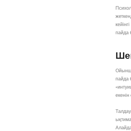
Психол
жеткен
кейінг
пайда 
Ше
Ойыншы
пайда 
«интуи
екенін 
Талдау
ықтима
Алайда