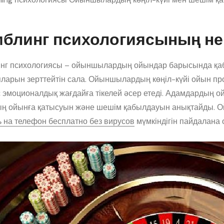
мблинг психологиясының нег
нг психологиясы – ойыншылардың ойындар барысында қаб
ларын зерттейтін сала. Ойыншылардың көңіл-күйі ойын про
с эмоционалдық жағдайға тікелей әсер етеді. Адамдардың ой
ң ойынға қатысуын және шешім қабылдауын анықтайды.
ь на телефон бесплатно без вирусов
мүмкіндігін пайдалана 