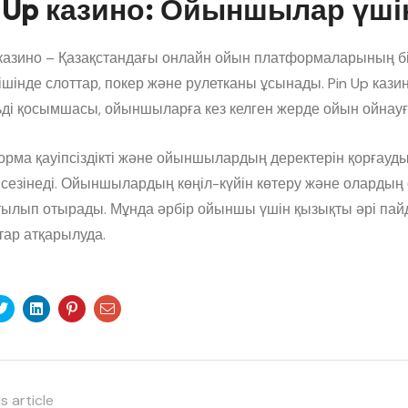
 Up казино: Ойыншылар үші
 казино – Қазақстандағы онлайн ойын платформаларының бі
ішінде слоттар, покер және рулетканы ұсынады. Pin Up каз
ді қосымшасы, ойыншыларға кез келген жерде ойын ойнауға
рма қауіпсіздікті және ойыншылардың деректерін қорғауд
сезінеді. Ойыншылардың көңіл-күйін көтеру және олардың о
ылып отырады. Мұнда әрбір ойыншы үшін қызықты әрі пай
ар атқарылуда.
ebook
Twitter
Linkedin
Pinterest
Email
s article