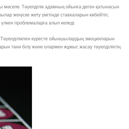
 мәселе. Тәуелділік адамның ойынға деген қатынасын
ншылар жеңіске жету үмітінде ставкаларын көбейтіп,
а үлкен проблемаларға алып келеді.
т. Тәуелділікпен күресте ойыншылардың эмоцияларын
рын тани білу және олармен жұмыс жасау тәуелділіктің