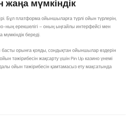
н жаңа мүмкіндік
рі. Бұл платформа ойыншыларға түрлі ойын түрлерін,
ино-ның ерекшелігі – оның ыңғайлы интерфейсі мен
 мүмкіндік береді.
ы басты орынға қояды, сондықтан ойыншылар өздерін
йын тәжірибесін жақсарту үшін Pin Up казино үнемі
далы ойын тәжірибесін қамтамасыз ету мақсатында