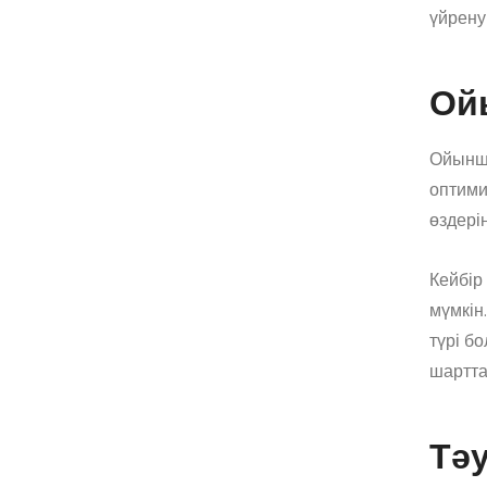
үйренуі
Ой
Ойыншы
оптими
өздері
Кейбір
мүмкін
түрі б
шартта
Тә